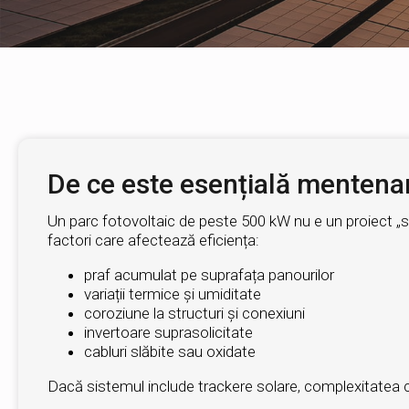
De ce este esențială mentenan
Un parc fotovoltaic de peste 500 kW nu e un proiect „se
factori care afectează eficiența:
praf acumulat pe suprafața panourilor
variații termice și umiditate
coroziune la structuri și conexiuni
invertoare suprasolicitate
cabluri slăbite sau oxidate
Dacă sistemul include trackere solare, complexitatea cre