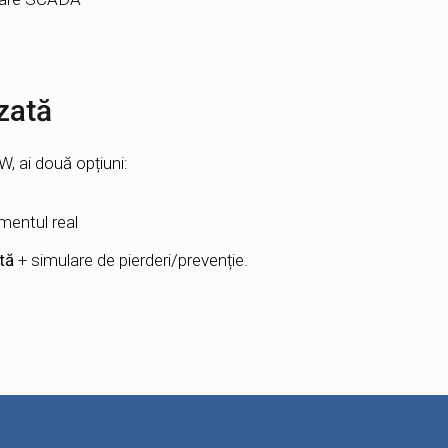
zată
, ai două opțiuni:
mentul real
tă
+ simulare de pierderi/prevenție.