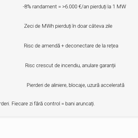
 randament = >6.000 €/an pierduți la 1 MW
i de MWh pierduți în doar câteva zile
c de amendă + deconectare de la rețea
c crescut de incendiu, anulare garanții
deri de aliniere, blocaje, uzură accelerată
eri. Fiecare zi fără control = bani aruncați.