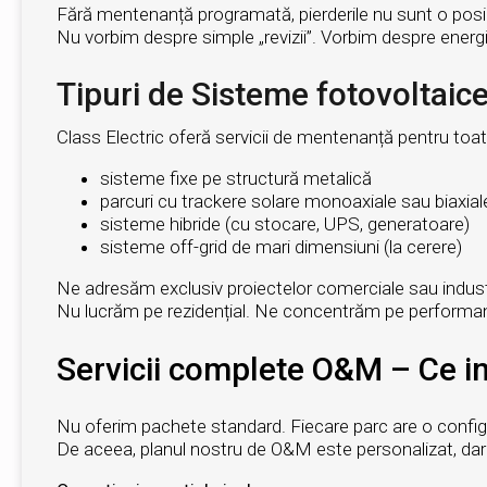
Fără mentenanță programată, pierderile nu sunt o posibil
Nu vorbim despre simple „revizii”. Vorbim despre energi
Tipuri de Sisteme fotovoltaice
Class Electric oferă servicii de mentenanță pentru toate
sisteme fixe pe structură metalică
parcuri cu trackere solare monoaxiale sau biaxial
sisteme hibride (cu stocare, UPS, generatoare)
sisteme off-grid de mari dimensiuni (la cerere)
Ne adresăm exclusiv proiectelor comerciale sau industr
Nu lucrăm pe rezidențial. Ne concentrăm pe performan
Servicii complete O&M – Ce i
Nu oferim pachete standard. Fiecare parc are o configura
De aceea, planul nostru de O&M este personalizat, da