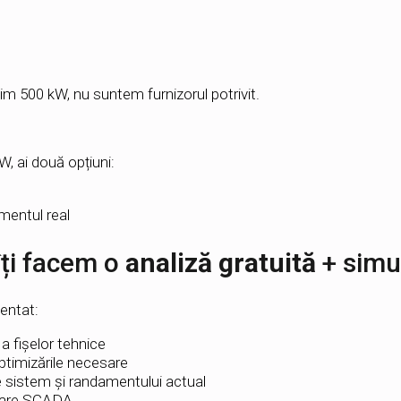
im 500 kW, nu suntem furnizorul potrivit.
, ai două opțiuni:
mentul real
 îți facem o
analiză gratuită
+ simul
entat:
 fișelor tehnice
optimizările necesare
e sistem și randamentului actual
grare SCADA