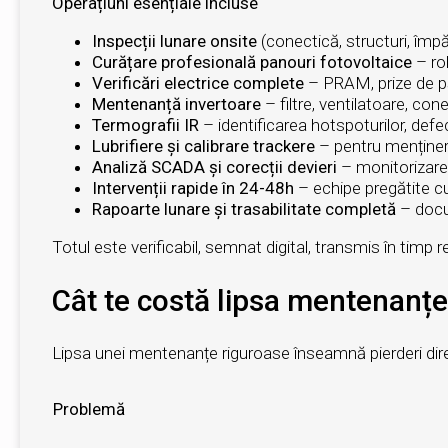
Operațiuni esențiale incluse
Inspecții lunare onsite
(conectică, structuri, împă
Curățare profesională panouri fotovoltaice
– ro
Verificări electrice complete
– PRAM, prize de pă
Mentenanță invertoare
– filtre, ventilatoare, cone
Termografii IR
– identificarea hotspoturilor, defec
Lubrifiere și calibrare trackere
– pentru menținer
Analiză SCADA și corecții devieri
– monitorizare 
Intervenții rapide în 24-48h
– echipe pregătite c
Rapoarte lunare și trasabilitate completă
– docum
Totul este verificabil, semnat digital, transmis în timp r
Cât te costă lipsa mentenanțe
Lipsa unei mentenanțe riguroase înseamnă pierderi dir
Problemă
Im