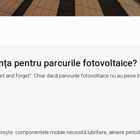
ța pentru parcurile fotovoltaice?
t and forget”. Chiar dacă panourile fotovoltaice nu au piese în
ște: componentele mobile necesită lubrifiere, aliniere periodic