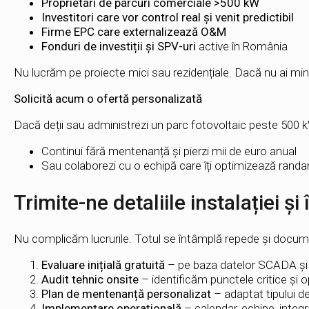
Proprietari de parcuri comerciale >500 kW
Investitori care vor control real și venit predictibil
Firme EPC care externalizează O&M
Fonduri de investiții și SPV-uri
active în România
Nu lucrăm pe proiecte mici sau rezidențiale. Dacă nu ai min
Solicită acum o ofertă personalizată
Dacă deții sau administrezi un parc fotovoltaic peste 500 kW
Continui fără mentenanță și pierzi mii de euro anual
Sau colaborezi cu o echipă care îți optimizează randa
Trimite-ne detaliile instalației și
Nu complicăm lucrurile. Totul se întâmplă repede și docum
Evaluare inițială gratuită
– pe baza datelor SCADA și a
Audit tehnic onsite
– identificăm punctele critice și 
Plan de mentenanță personalizat
– adaptat tipului d
Implementare operațională
– calendar, echipe, inte