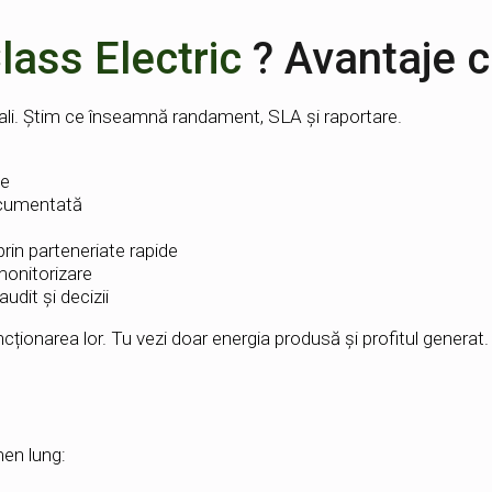
lass Electric
? Avantaje 
onali. Știm ce înseamnă randament, SLA și raportare.
ce
ocumentată
rin parteneriate rapide
monitorizare
audit și decizii
ționarea lor. Tu vezi doar energia produsă și profitul generat.
men lung: