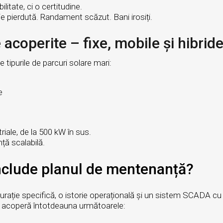
itate, ci o certitudine.
e pierdută. Randament scăzut. Bani irosiți.
 acoperite – fixe, mobile și hibrid
 tipurile de parcuri solare mari:
e
iale, de la 500 kW în sus.
ță scalabilă.
nclude planul de mentenanță?
ție specifică, o istorie operațională și un sistem SCADA cu pro
r acoperă întotdeauna următoarele: