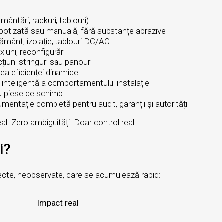
mântări, rackuri, tablouri)
botizată sau manuală, fără substanțe abrazive
mânt, izolație, tablouri DC/AC
xiuni, reconfigurări
țiuni stringuri sau panouri
ea eficienței dinamice
inteligentă a comportamentului instalației
u piese de schimb
entație completă pentru audit, garanții și autorități
eal. Zero ambiguități. Doar control real.
i?
ecte, neobservate, care se acumulează rapid:
pact real