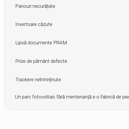
Panouri necurățate
-8%
Invertoare căzute
Zec
Lipsă documente PRAM
Ris
Prize de pământ defecte
Ris
Trackere neîntreținute
Pier
Un parc fotovoltaic fără mentenanță e o fabrică de pierd