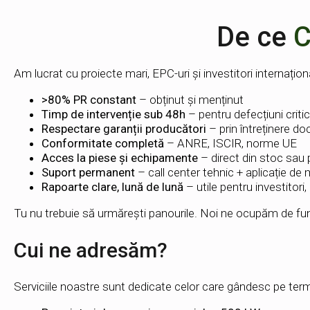
De ce
C
Am lucrat cu proiecte mari, EPC-uri și investitori internați
>80% PR constant
– obținut și menținut
Timp de intervenție sub 48h
– pentru defecțiuni criti
Respectare garanții producători
– prin întreținere d
Conformitate completă
– ANRE, ISCIR, norme UE
Acces la piese și echipamente
– direct din stoc sau p
Suport permanent
– call center tehnic + aplicație de 
Rapoarte clare, lună de lună
– utile pentru investitori, 
Tu nu trebuie să urmărești panourile. Noi ne ocupăm de func
Cui ne adresăm?
Serviciile noastre sunt dedicate celor care gândesc pe ter